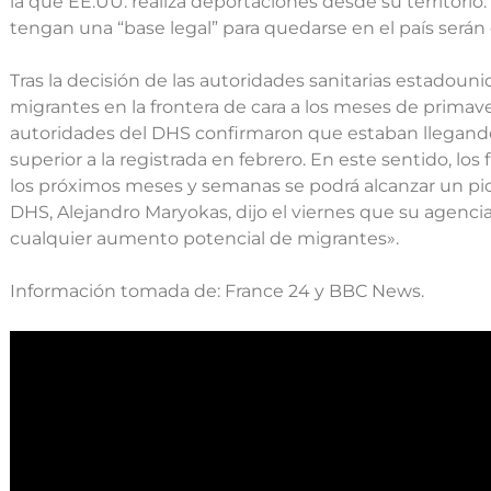
la que EE.UU. realiza deportaciones desde su territorio.
tengan una “base legal” para quedarse en el país serán
Tras la decisión de las autoridades sanitarias estadouni
migrantes en la frontera de cara a los meses de primave
autoridades del DHS confirmaron que estaban llegando u
superior a la registrada en febrero. En este sentido, lo
los próximos meses y semanas se podrá alcanzar un pico 
DHS, Alejandro Maryokas, dijo el viernes que su agenci
cualquier aumento potencial de migrantes».
Información tomada de: France 24 y BBC News.