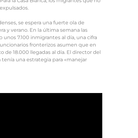
 Para la Casa Blanca, los migrantes que no
 expulsados.
denses, se espera una fuerte ola de
ra y verano. En la última semana las
nos 7.100 inmigrantes al día, una cifra
s funcionarios fronterizos asumen que en
de 18.000 llegadas al día. El director del
a tenía una estrategia para «manejar