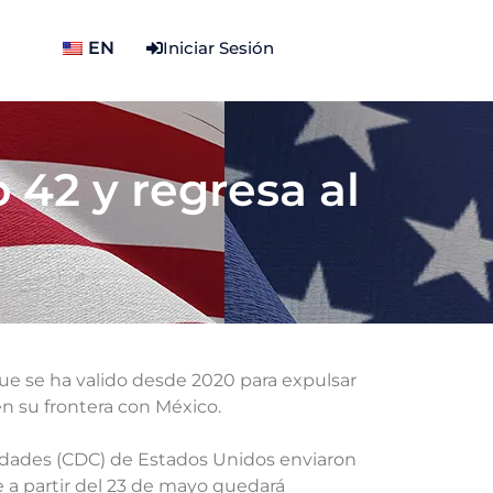
EN
Iniciar Sesión
o 42 y regresa al
ue se ha valido desde 2020 para expulsar
n su frontera con México.
medades (CDC) de Estados Unidos enviaron
 a partir del 23 de mayo quedará