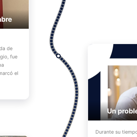
mbre
ida de
gio, fue
ba
marcó el
Un probl
Durante su tiempo