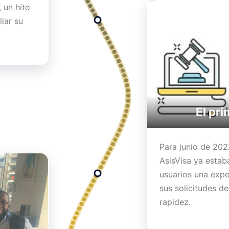
 un hito
iar su
El pri
Para junio de 202
AsisVisa ya estab
usuarios una exper
sus solicitudes d
rapidez.