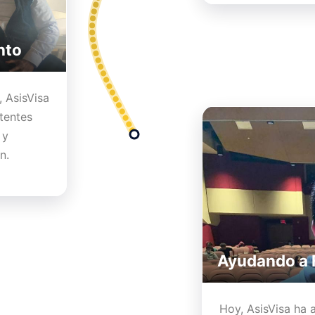
nto
, AsisVisa
tentes
 y
n.
Ayudando a F
Hoy, AsisVisa ha 