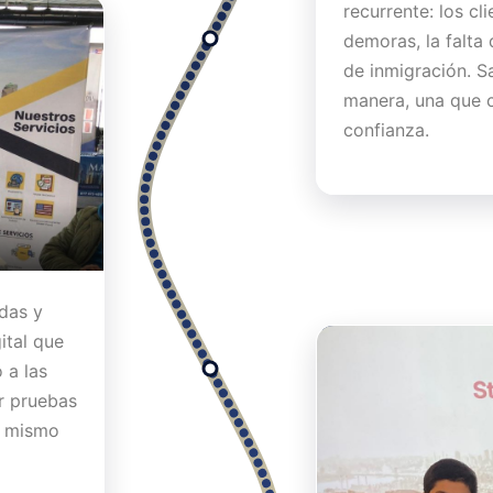
recurrente: los cl
demoras, la falta
de inmigración. S
manera, una que c
confianza.
das y
ital que
 a las
r pruebas
n mismo