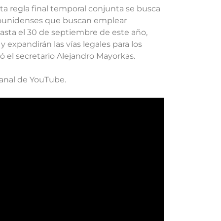
a regla final temporal conjunta se busca
adounidenses que buscan emplear
 hasta el 30 de septiembre de este año,
 expandirán las vías legales para los
ó el secretario Alejandro Mayorkas.
anal de YouTube.