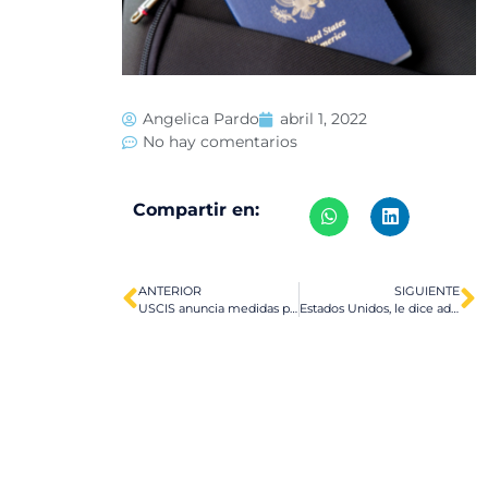
Angelica Pardo
abril 1, 2022
No hay comentarios
Compartir en:
ANTERIOR
SIGUIENTE
USCIS anuncia medidas para reducir atasco que superan los 9 millones de formularios
Estados Unidos, le dice adiós al Título 42 y regresa al Título 8