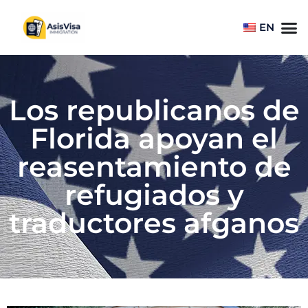
EN
Los republicanos de
Florida apoyan el
reasentamiento de
refugiados y
traductores afganos