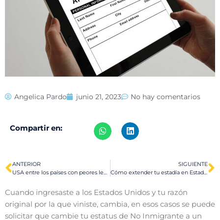
Angelica Pardo
junio 21, 2023
No hay comentarios
Compartir en:
ANTERIOR
SIGUIENTE
USA entre los países con peores leyes laborales
Cómo extender tu estadía en Estados Unidos si ingresaste como turista
Cuando ingresaste a los Estados Unidos y tu razón
original por la que viniste, cambia, en esos casos se puede
solicitar que cambie tu estatus de No Inmigrante a un