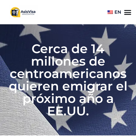
EN
Cerca de 14
millones de
centroamericanos
quieren emigrar el
próximo año a
EE.UU.