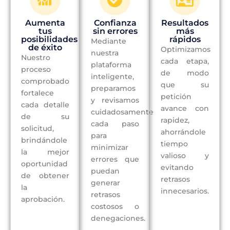
Aumenta
Confianza
Resultados
tus
sin errores
más
posibilidades
rápidos
Mediante
de éxito
Optimizamos
nuestra
Nuestro
cada etapa,
plataforma
proceso
de modo
inteligente,
comprobado
que su
preparamos
fortalece
petición
y revisamos
cada detalle
avance con
cuidadosamente
de su
rapidez,
cada paso
solicitud,
ahorrándole
para
brindándole
tiempo
minimizar
la mejor
valioso y
errores que
oportunidad
evitando
puedan
de obtener
retrasos
generar
la
innecesarios.
retrasos
aprobación.
costosos o
denegaciones.