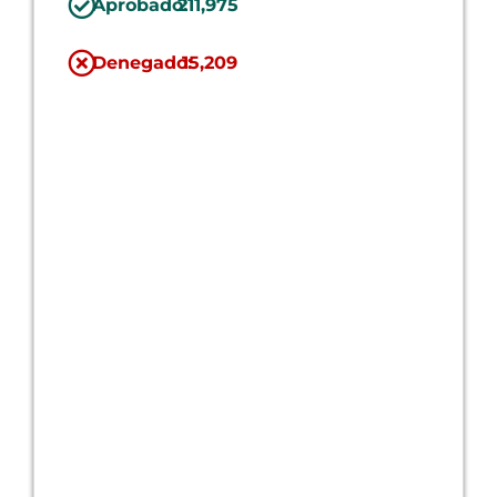
Aprobado:
211,975
Denegado:
15,209