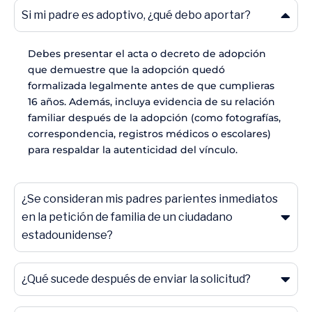
"Este no es un proceso que uno
Si mi padre es adoptivo, ¿qué debo aportar?
pueda hacer solo, se necesita una
guía estructurada y profesional."
Debes presentar el acta o decreto de adopción
que demuestre que la adopción quedó
formalizada legalmente antes de que cumplieras
16 años. Además, incluya evidencia de su relación
familiar después de la adopción (como fotografías,
correspondencia, registros médicos o escolares)
para respaldar la autenticidad del vínculo.
¿Se consideran mis padres parientes inmediatos
en la petición de familia de un ciudadano
estadounidense?
¿Qué sucede después de enviar la solicitud?