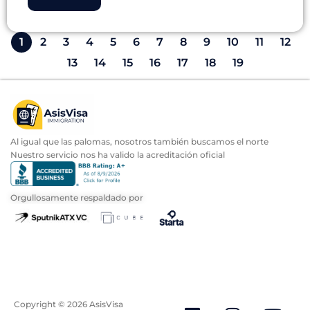
1
2
3
4
5
6
7
8
9
10
11
12
13
14
15
16
17
18
19
Al igual que las palomas, nosotros también buscamos el norte
Nuestro servicio nos ha valido la acreditación oficial
Orgullosamente respaldado por
Copyright ©
2026
AsisVisa