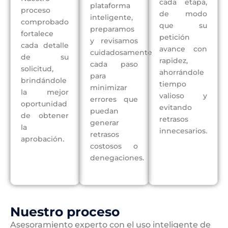
cada etapa,
plataforma
proceso
de modo
inteligente,
comprobado
que su
preparamos
fortalece
petición
y revisamos
cada detalle
avance con
cuidadosamente
de su
rapidez,
cada paso
solicitud,
ahorrándole
para
brindándole
tiempo
minimizar
la mejor
valioso y
errores que
oportunidad
evitando
puedan
de obtener
retrasos
generar
la
innecesarios.
retrasos
aprobación.
costosos o
denegaciones.
Nuestro proceso
Asesoramiento experto con el uso inteligente de