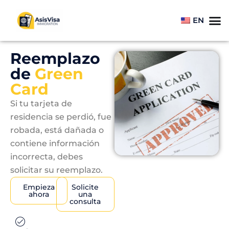
EN
Reemplazo
de
Green
Card
Si tu tarjeta de
residencia se perdió, fue
robada, está dañada o
contiene información
incorrecta, debes
solicitar su reemplazo.
Empieza
Solicite
ahora
una
consulta