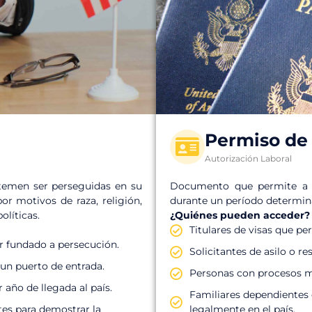
Permiso de 
Autorización Laboral
Documento que permite a ex
 temen ser perseguidas en su
durante un período determina
or motivos de raza, religión,
¿Quiénes pueden acceder?
olíticas.
Titulares de visas que p
r fundado a persecución.
Solicitantes de asilo o r
 un puerto de entrada.
Personas con procesos mi
 año de llegada al país.
Familiares dependientes d
legalmente en el país.
tes para demostrar la